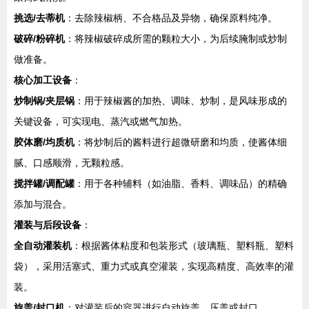
挑选/去蒂机
：去除辣椒柄、不合格品及异物，确保原料纯净。
破碎/粉碎机
：将辣椒破碎成所需的颗粒大小，为后续腌制或炒制
做准备。
核心加工设备
：
炒制锅/夹层锅
：用于辣椒酱的加热、调味、炒制，是风味形成的
关键设备，可实现电、蒸汽或燃气加热。
胶体磨/均质机
：将炒制后的酱料进行超微研磨和均质，使酱体细
腻、口感顺滑，无颗粒感。
搅拌罐/调配罐
：用于各种辅料（如油脂、香料、调味品）的精确
添加与混合。
灌装与后段设备
：
全自动灌装机
：根据酱体粘度和包装形式（玻璃瓶、塑料瓶、塑料
袋），采用活塞式、重力式或真空灌装，实现高精度、高效率的灌
装。
旋盖/封口机
：对灌装后的容器进行自动旋盖、压盖或封口。