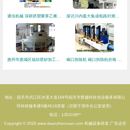
通佳机械 深耕挤塑聚苯乙烯板生产线的专业研发之路
探访川内最大集成电路封测装备基地 内江“新质生产力”的硬核脉动
惠州市惠城区福欣喷砂加工厂 匠心技术与机械设备研发展露锋芒
碗口拆除机 碗口拆除机价格 脚手架碗口拆除机 多图
地址：韶关市武江区沐溪大道168号韶关市辉越科技创业服务有限公
司科研服务楼5楼A518房屋（仅限于用作办公室使用）
电话：1353198**
Copyright © 2026
www.daanzhenxuan.com
机械设备研发
广东达安